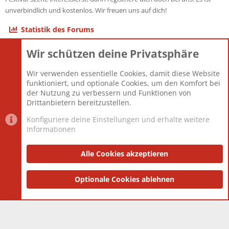
unverbindlich und kostenlos. Wir freuen uns auf dich!
Statistik des Forums
Wir schützen deine Privatsphäre
Themen
22.120
Beiträge
825.669
Wir verwenden essentielle Cookies, damit diese Website
Mitglieder
12.425
funktioniert, und optionale Cookies, um den Komfort bei
Neuestes Mitglied
Toddster85
der Nutzung zu verbessern und Funktionen von
Drittanbietern bereitzustellen.
Konfiguriere deine Einstellungen und erhalte weitere
Informationen
Datenschutz-Einstellungen
PR Light
Deutsch [Du]
Nutzungsbedingungen
Alle Cookies akzeptieren
Datenschutzerklärung
Impressum
®
Community platform by XenForo
Optionale Cookies ablehnen
© 2010-2025 XenForo Ltd.
|
Style
and add-ons by ThemeHouse