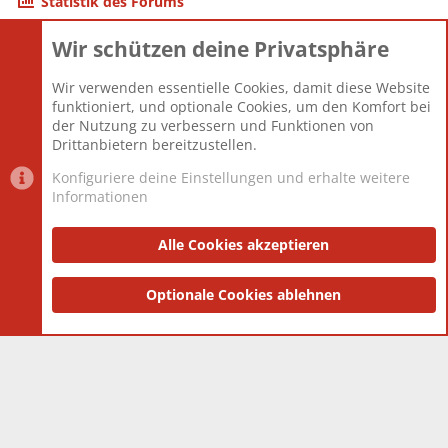
Statistik des Forums
Wir schützen deine Privatsphäre
Themen
22.121
Beiträge
825.675
Wir verwenden essentielle Cookies, damit diese Website
Mitglieder
12.425
funktioniert, und optionale Cookies, um den Komfort bei
Neuestes Mitglied
Toddster85
der Nutzung zu verbessern und Funktionen von
Drittanbietern bereitzustellen.
Konfiguriere deine Einstellungen und erhalte weitere
Informationen
Datenschutz-Einstellungen
PR Light
Deutsch [Du]
Nutzungsbedingungen
Alle Cookies akzeptieren
Datenschutzerklärung
Impressum
®
Community platform by XenForo
Optionale Cookies ablehnen
© 2010-2025 XenForo Ltd.
|
Style
and add-ons by ThemeHouse