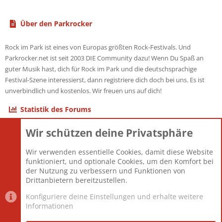
Über den Parkrocker
Rock im Park ist eines von Europas größten Rock-Festivals. Und
Parkrocker.net ist seit 2003 DIE Community dazu! Wenn Du Spaß an
guter Musik hast, dich für Rock im Park und die deutschsprachige
Festival-Szene interessierst, dann registriere dich doch bei uns. Es ist
unverbindlich und kostenlos. Wir freuen uns auf dich!
Statistik des Forums
Wir schützen deine Privatsphäre
Themen
22.121
Beiträge
825.675
Wir verwenden essentielle Cookies, damit diese Website
Mitglieder
12.425
funktioniert, und optionale Cookies, um den Komfort bei
Neuestes Mitglied
Toddster85
der Nutzung zu verbessern und Funktionen von
Drittanbietern bereitzustellen.
Konfiguriere deine Einstellungen und erhalte weitere
Informationen
Datenschutz-Einstellungen
PR Light
Deutsch [Du]