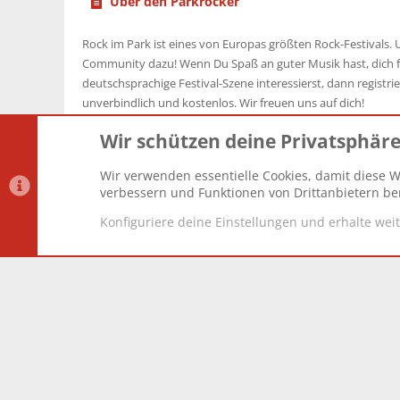
Über den Parkrocker
Rock im Park ist eines von Europas größten Rock-Festivals. U
Community dazu! Wenn Du Spaß an guter Musik hast, dich f
deutschsprachige Festival-Szene interessierst, dann registrier
unverbindlich und kostenlos. Wir freuen uns auf dich!
Wir schützen deine Privatsphär
Wir verwenden essentielle Cookies, damit diese W
Datenschutz-Einstellungen
PR Light
Deutsch [Du]
verbessern und Funktionen von Drittanbietern ber
Konfiguriere deine Einstellungen und erhalte wei
®
Community platform by XenForo
© 2010-2025 XenForo Lt