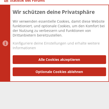
Statistik des Forums
Wir schützen deine Privatsphäre
Themen
22.121
Beiträge
825.675
Wir verwenden essentielle Cookies, damit diese Website
Mitglieder
12.425
funktioniert, und optionale Cookies, um den Komfort bei
Neuestes Mitglied
Toddster85
der Nutzung zu verbessern und Funktionen von
Drittanbietern bereitzustellen.
Konfiguriere deine Einstellungen und erhalte weitere
Informationen
Datenschutz-Einstellungen
PR Light
Deutsch [Du]
Nutzungsbedingungen
Alle Cookies akzeptieren
Datenschutzerklärung
Impressum
®
Community platform by XenForo
Optionale Cookies ablehnen
© 2010-2025 XenForo Ltd.
|
Style
and add-ons by ThemeHouse