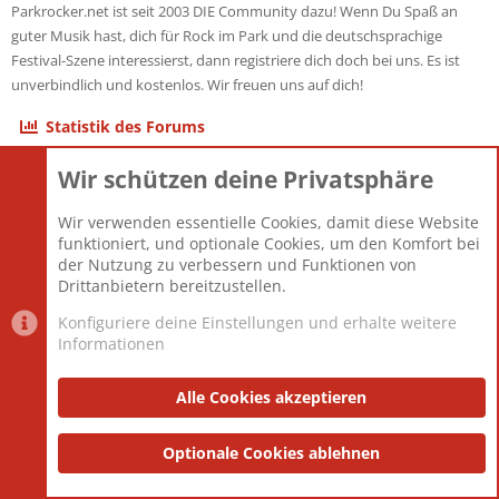
Parkrocker.net ist seit 2003 DIE Community dazu! Wenn Du Spaß an
guter Musik hast, dich für Rock im Park und die deutschsprachige
Festival-Szene interessierst, dann registriere dich doch bei uns. Es ist
unverbindlich und kostenlos. Wir freuen uns auf dich!
Statistik des Forums
Wir schützen deine Privatsphäre
Themen
22.121
Beiträge
825.690
Wir verwenden essentielle Cookies, damit diese Website
Mitglieder
12.427
funktioniert, und optionale Cookies, um den Komfort bei
Neuestes Mitglied
Berlin
der Nutzung zu verbessern und Funktionen von
Drittanbietern bereitzustellen.
Konfiguriere deine Einstellungen und erhalte weitere
Informationen
Datenschutz-Einstellungen
PR Light
Deutsch [Du]
Nutzungsbedingungen
Alle Cookies akzeptieren
Datenschutzerklärung
Impressum
®
Community platform by XenForo
Optionale Cookies ablehnen
© 2010-2025 XenForo Ltd.
|
Style
and add-ons by ThemeHouse