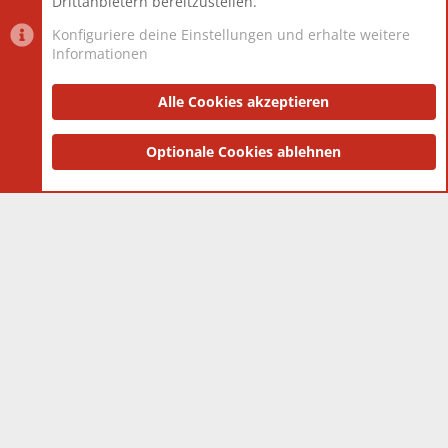
Drittanbietern bereitzustellen.
Konfiguriere deine Einstellungen und erhalte weitere
Informationen
Datenschutz-Einstellungen
PR Light
Deutsch [Du]
Nutzungsbedingungen
Alle Cookies akzeptieren
Datenschutzerklärung
Impressum
®
Community platform by XenForo
Optionale Cookies ablehnen
© 2010-2025 XenForo Ltd.
|
Style
and add-ons by ThemeHouse