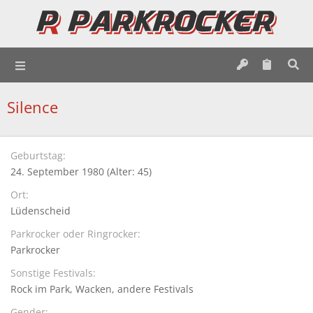
Silence
Geburtstag
24. September 1980 (Alter: 45)
Ort
Lüdenscheid
Parkrocker oder Ringrocker
Parkrocker
Sonstige Festivals
Rock im Park
Wacken
andere Festivals
Gender