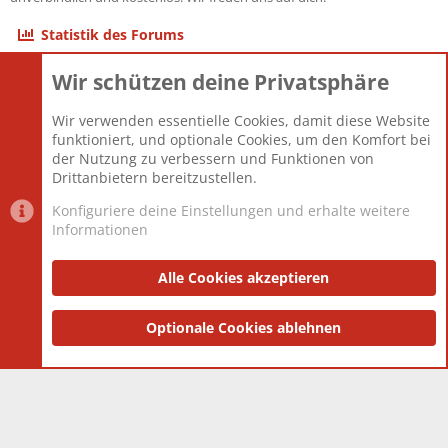
Statistik des Forums
Wir schützen deine Privatsphäre
Themen
22.121
Beiträge
825.694
Wir verwenden essentielle Cookies, damit diese Website
Mitglieder
12.427
funktioniert, und optionale Cookies, um den Komfort bei
Neuestes Mitglied
Berlin
der Nutzung zu verbessern und Funktionen von
Drittanbietern bereitzustellen.
Konfiguriere deine Einstellungen und erhalte weitere
Informationen
Datenschutz-Einstellungen
PR Light
Deutsch [Du]
Nutzungsbedingungen
Alle Cookies akzeptieren
Datenschutzerklärung
Impressum
®
Community platform by XenForo
Optionale Cookies ablehnen
© 2010-2025 XenForo Ltd.
|
Style
and add-ons by ThemeHouse