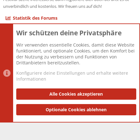
unverbindlich und kostenlos. Wir freuen uns auf dich!
Statistik des Forums
Wir schützen deine Privatsphäre
Themen
22.123
Beiträge
825.708
Wir verwenden essentielle Cookies, damit diese Website
Mitglieder
12.427
funktioniert, und optionale Cookies, um den Komfort bei
Neuestes Mitglied
Berlin
der Nutzung zu verbessern und Funktionen von
Drittanbietern bereitzustellen.
Konfiguriere deine Einstellungen und erhalte weitere
Informationen
Datenschutz-Einstellungen
PR Light
Deutsch [Du]
Nutzungsbedingungen
Alle Cookies akzeptieren
Datenschutzerklärung
Impressum
®
Community platform by XenForo
Optionale Cookies ablehnen
© 2010-2025 XenForo Ltd.
|
Style
and add-ons by ThemeHouse