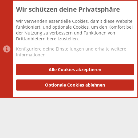
Wir schützen deine Privatsphäre
Themen
22.121
Beiträge
825.690
Wir verwenden essentielle Cookies, damit diese Website
Mitglieder
12.427
funktioniert, und optionale Cookies, um den Komfort bei
Neuestes Mitglied
Berlin
der Nutzung zu verbessern und Funktionen von
Drittanbietern bereitzustellen.
Konfiguriere deine Einstellungen und erhalte weitere
Informationen
Datenschutz-Einstellungen
PR Light
Deutsch [Du]
Nutzungsbedingungen
Alle Cookies akzeptieren
Datenschutzerklärung
Impressum
®
Community platform by XenForo
Optionale Cookies ablehnen
© 2010-2025 XenForo Ltd.
|
Style
and add-ons by ThemeHouse