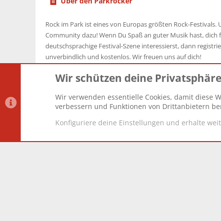
Über den Parkrocker
Rock im Park ist eines von Europas größten Rock-Festivals. U
Community dazu! Wenn Du Spaß an guter Musik hast, dich f
deutschsprachige Festival-Szene interessierst, dann registrier
unverbindlich und kostenlos. Wir freuen uns auf dich!
Wir schützen deine Privatsphär
Wir verwenden essentielle Cookies, damit diese W
Datenschutz-Einstellungen
PR Light
Deutsch [Du]
verbessern und Funktionen von Drittanbietern ber
Konfiguriere deine Einstellungen und erhalte wei
®
Community platform by XenForo
© 2010-2025 XenForo Lt