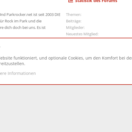
Statistik des Forums
nd Parkrocker.net ist seit 2003 DIE
Themen
ür Rock im Park und die
Beiträge
e dich doch bei uns. Es ist
Mitglieder
Neuestes Mitglied
e
ebsite funktioniert, und optionale Cookies, um den Komfort bei d
N
eitzustellen.
tere Informationen
d.
|
Style and add-ons by ThemeHouse