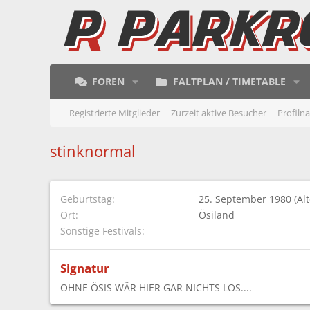
FOREN
FALTPLAN / TIMETABLE
Registrierte Mitglieder
Zurzeit aktive Besucher
Profiln
stinknormal
Geburtstag
25. September 1980 (Alt
Ort
Ösiland
Sonstige Festivals
Signatur
OHNE ÖSIS WÄR HIER GAR NICHTS LOS....