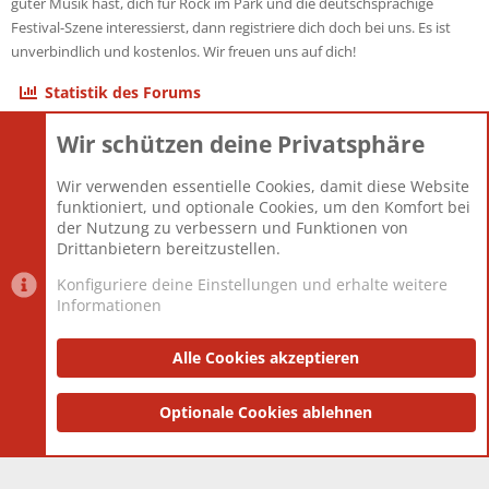
guter Musik hast, dich für Rock im Park und die deutschsprachige
Festival-Szene interessierst, dann registriere dich doch bei uns. Es ist
unverbindlich und kostenlos. Wir freuen uns auf dich!
Statistik des Forums
Wir schützen deine Privatsphäre
Themen
22.121
Beiträge
825.694
Wir verwenden essentielle Cookies, damit diese Website
Mitglieder
12.427
funktioniert, und optionale Cookies, um den Komfort bei
Neuestes Mitglied
Berlin
der Nutzung zu verbessern und Funktionen von
Drittanbietern bereitzustellen.
Konfiguriere deine Einstellungen und erhalte weitere
Informationen
Datenschutz-Einstellungen
PR Light
Deutsch [Du]
Nutzungsbedingungen
Alle Cookies akzeptieren
Datenschutzerklärung
Impressum
®
Community platform by XenForo
Optionale Cookies ablehnen
© 2010-2025 XenForo Ltd.
|
Style
and add-ons by ThemeHouse