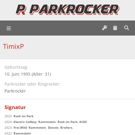
TimixP
Geburtstag
10. Juni 1995 (Alter: 31)
Parkrocker oder Ringrocker
Parkrocker
Signatur
2025:
Rock im Park
2024:
Electric Callboy,
Rammstein
,
Rock im Park, ACDC
2023:
Frei.Wild
,
Rammstein
,
Donots
,
Broilers
,
2022:
Rammstein