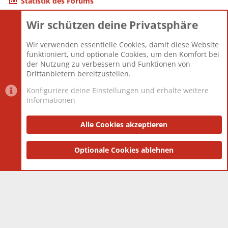
Statistik des Forums
Wir schützen deine Privatsphäre
Themen
22.121
Beiträge
825.694
Wir verwenden essentielle Cookies, damit diese Website
Mitglieder
12.427
funktioniert, und optionale Cookies, um den Komfort bei
Neuestes Mitglied
Berlin
der Nutzung zu verbessern und Funktionen von
Drittanbietern bereitzustellen.
Konfiguriere deine Einstellungen und erhalte weitere
Informationen
Datenschutz-Einstellungen
PR Light
Deutsch [Du]
Nutzungsbedingungen
Alle Cookies akzeptieren
Datenschutzerklärung
Impressum
®
Community platform by XenForo
Optionale Cookies ablehnen
© 2010-2025 XenForo Ltd.
|
Style
and add-ons by ThemeHouse