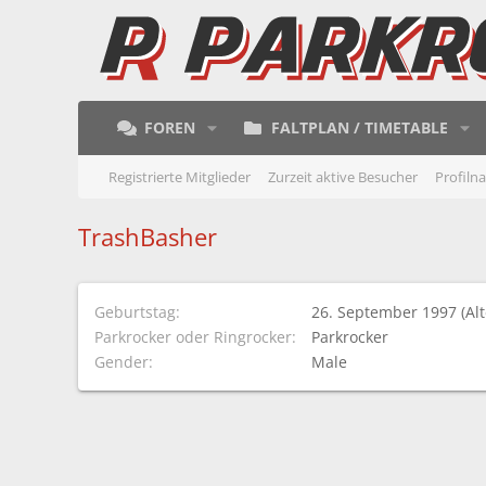
FOREN
FALTPLAN / TIMETABLE
Registrierte Mitglieder
Zurzeit aktive Besucher
Profiln
TrashBasher
Geburtstag
26. September 1997 (Alt
Parkrocker oder Ringrocker
Parkrocker
Gender
Male