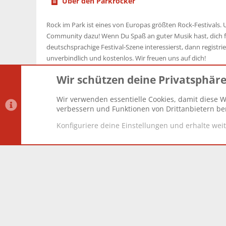
Über den Parkrocker
Rock im Park ist eines von Europas größten Rock-Festivals. U
Community dazu! Wenn Du Spaß an guter Musik hast, dich f
deutschsprachige Festival-Szene interessierst, dann registrier
unverbindlich und kostenlos. Wir freuen uns auf dich!
Wir schützen deine Privatsphär
Wir verwenden essentielle Cookies, damit diese W
Datenschutz-Einstellungen
PR Light
Deutsch [Du]
verbessern und Funktionen von Drittanbietern ber
Konfiguriere deine Einstellungen und erhalte wei
®
Community platform by XenForo
© 2010-2025 XenForo Lt