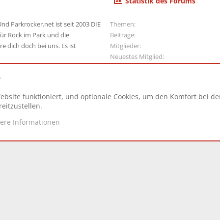
Statistik des Forums
nd Parkrocker.net ist seit 2003 DIE
Themen
ür Rock im Park und die
Beiträge
e dich doch bei uns. Es ist
Mitglieder
Neuestes Mitglied
e
ebsite funktioniert, und optionale Cookies, um den Komfort bei d
N
eitzustellen.
tere Informationen
d.
|
Style and add-ons by ThemeHouse