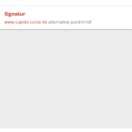
Signatur
www.cupids-curse.de
alternative punk'n'roll