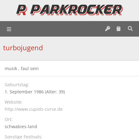
turbojugend
musik , faul sein
Geburtstag
1. September 1986 (Alter: 39)
Website
http://www.cupids-curse.de
Ort
schwabies-land
Sonstige Festivals