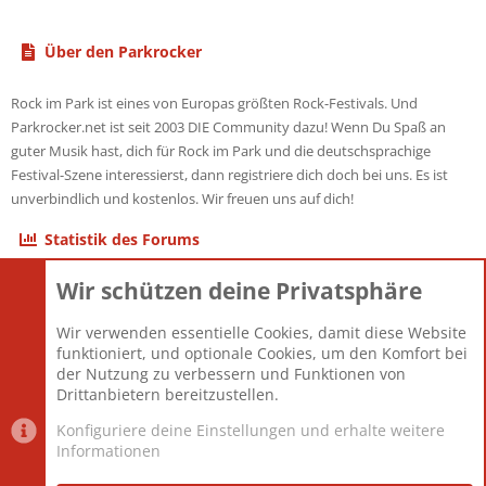
Über den Parkrocker
Rock im Park ist eines von Europas größten Rock-Festivals. Und
Parkrocker.net ist seit 2003 DIE Community dazu! Wenn Du Spaß an
guter Musik hast, dich für Rock im Park und die deutschsprachige
Festival-Szene interessierst, dann registriere dich doch bei uns. Es ist
unverbindlich und kostenlos. Wir freuen uns auf dich!
Statistik des Forums
Wir schützen deine Privatsphäre
Themen
22.121
Beiträge
825.694
Wir verwenden essentielle Cookies, damit diese Website
Mitglieder
12.427
funktioniert, und optionale Cookies, um den Komfort bei
Neuestes Mitglied
Berlin
der Nutzung zu verbessern und Funktionen von
Drittanbietern bereitzustellen.
Konfiguriere deine Einstellungen und erhalte weitere
Informationen
Datenschutz-Einstellungen
PR Light
Deutsch [Du]