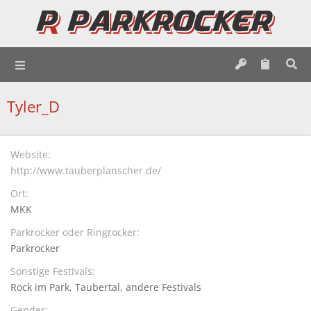
Tyler_D
Website
http://www.tauberplanscher.de/
Ort
MKK
Parkrocker oder Ringrocker
Parkrocker
Sonstige Festivals
Rock im Park
Taubertal
andere Festivals
Gender