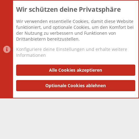
Wir schützen deine Privatsphäre
Themen
22.121
Beiträge
825.675
Wir verwenden essentielle Cookies, damit diese Website
Mitglieder
12.425
funktioniert, und optionale Cookies, um den Komfort bei
Neuestes Mitglied
Toddster85
der Nutzung zu verbessern und Funktionen von
Drittanbietern bereitzustellen.
Konfiguriere deine Einstellungen und erhalte weitere
Informationen
Datenschutz-Einstellungen
PR Light
Deutsch [Du]
Nutzungsbedingungen
Alle Cookies akzeptieren
Datenschutzerklärung
Impressum
®
Community platform by XenForo
Optionale Cookies ablehnen
© 2010-2025 XenForo Ltd.
|
Style
and add-ons by ThemeHouse