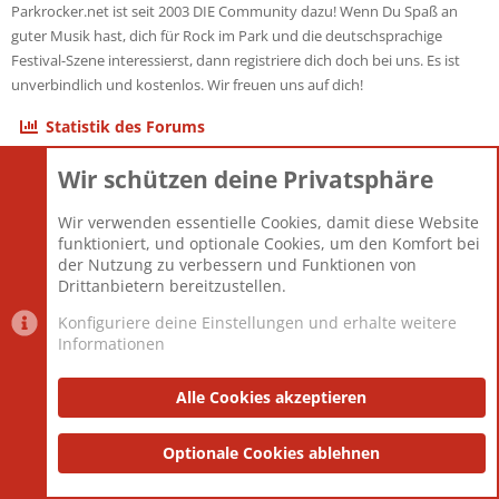
Parkrocker.net ist seit 2003 DIE Community dazu! Wenn Du Spaß an
guter Musik hast, dich für Rock im Park und die deutschsprachige
Festival-Szene interessierst, dann registriere dich doch bei uns. Es ist
unverbindlich und kostenlos. Wir freuen uns auf dich!
Statistik des Forums
Wir schützen deine Privatsphäre
Themen
22.121
Beiträge
825.692
Wir verwenden essentielle Cookies, damit diese Website
Mitglieder
12.427
funktioniert, und optionale Cookies, um den Komfort bei
Neuestes Mitglied
Berlin
der Nutzung zu verbessern und Funktionen von
Drittanbietern bereitzustellen.
Konfiguriere deine Einstellungen und erhalte weitere
Informationen
Datenschutz-Einstellungen
PR Light
Deutsch [Du]
Nutzungsbedingungen
Alle Cookies akzeptieren
Datenschutzerklärung
Impressum
®
Community platform by XenForo
Optionale Cookies ablehnen
© 2010-2025 XenForo Ltd.
|
Style
and add-ons by ThemeHouse