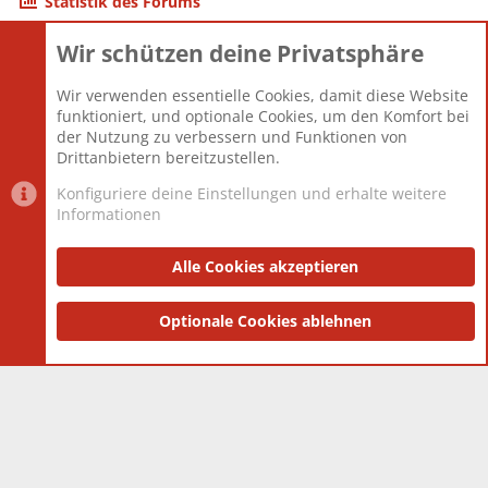
Statistik des Forums
Wir schützen deine Privatsphäre
Themen
22.121
Beiträge
825.691
Wir verwenden essentielle Cookies, damit diese Website
Mitglieder
12.427
funktioniert, und optionale Cookies, um den Komfort bei
Neuestes Mitglied
Berlin
der Nutzung zu verbessern und Funktionen von
Drittanbietern bereitzustellen.
Konfiguriere deine Einstellungen und erhalte weitere
Informationen
Datenschutz-Einstellungen
PR Light
Deutsch [Du]
Nutzungsbedingungen
Alle Cookies akzeptieren
Datenschutzerklärung
Impressum
®
Community platform by XenForo
Optionale Cookies ablehnen
© 2010-2025 XenForo Ltd.
|
Style
and add-ons by ThemeHouse