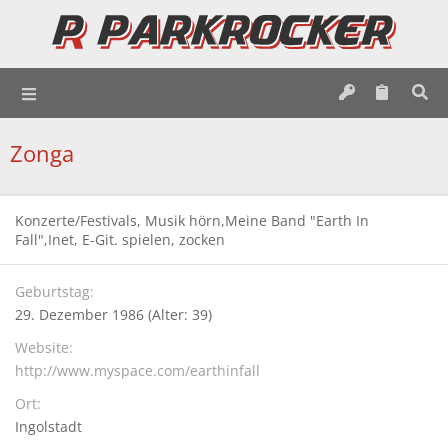
Zonga
Konzerte/Festivals, Musik hörn,Meine Band "Earth In
Fall",Inet, E-Git. spielen, zocken
Geburtstag
29. Dezember 1986 (Alter: 39)
Website
http://www.myspace.com/earthinfall
Ort
Ingolstadt