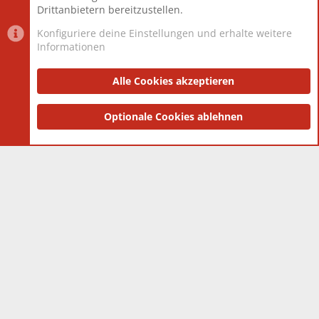
Drittanbietern bereitzustellen.
Konfiguriere deine Einstellungen und erhalte weitere
Informationen
Datenschutz-Einstellungen
PR Light
Deutsch [Du]
Nutzungsbedingungen
Alle Cookies akzeptieren
Datenschutzerklärung
Impressum
®
Community platform by XenForo
Optionale Cookies ablehnen
© 2010-2025 XenForo Ltd.
|
Style
and add-ons by ThemeHouse