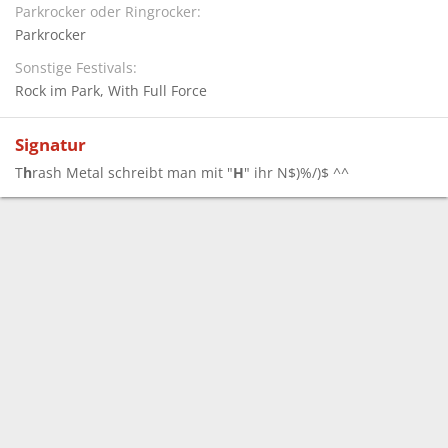
Parkrocker oder Ringrocker
Parkrocker
Sonstige Festivals
Rock im Park
With Full Force
Signatur
T
h
rash Metal schreibt man mit "
H
" ihr N$)%/)$ ^^