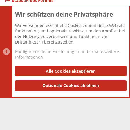
Statistik des Forums
Wir schützen deine Privatsphäre
Themen
22.121
Beiträge
825.675
Wir verwenden essentielle Cookies, damit diese Website
Mitglieder
12.425
funktioniert, und optionale Cookies, um den Komfort bei
Neuestes Mitglied
Toddster85
der Nutzung zu verbessern und Funktionen von
Drittanbietern bereitzustellen.
Konfiguriere deine Einstellungen und erhalte weitere
Informationen
Datenschutz-Einstellungen
PR Light
Deutsch [Du]
Nutzungsbedingungen
Alle Cookies akzeptieren
Datenschutzerklärung
Impressum
®
Community platform by XenForo
Optionale Cookies ablehnen
© 2010-2025 XenForo Ltd.
|
Style
and add-ons by ThemeHouse