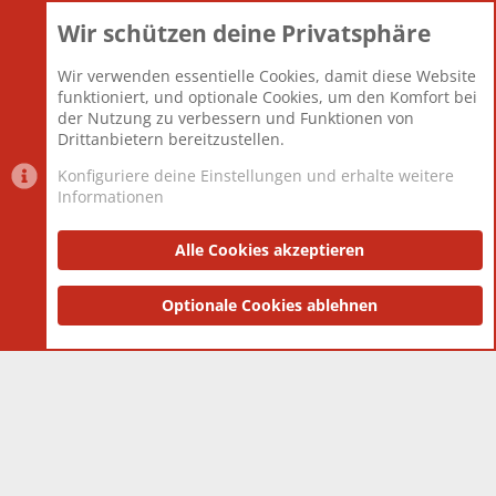
Wir schützen deine Privatsphäre
Themen
22.121
Beiträge
825.675
Wir verwenden essentielle Cookies, damit diese Website
Mitglieder
12.425
funktioniert, und optionale Cookies, um den Komfort bei
Neuestes Mitglied
Toddster85
der Nutzung zu verbessern und Funktionen von
Drittanbietern bereitzustellen.
Konfiguriere deine Einstellungen und erhalte weitere
Informationen
Datenschutz-Einstellungen
PR Light
Deutsch [Du]
Nutzungsbedingungen
Alle Cookies akzeptieren
Datenschutzerklärung
Impressum
®
Community platform by XenForo
Optionale Cookies ablehnen
© 2010-2025 XenForo Ltd.
|
Style
and add-ons by ThemeHouse