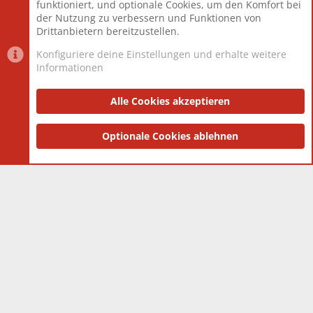
funktioniert, und optionale Cookies, um den Komfort bei
Neuestes Mitglied
Berlin
der Nutzung zu verbessern und Funktionen von
Drittanbietern bereitzustellen.
Konfiguriere deine Einstellungen und erhalte weitere
Informationen
Datenschutz-Einstellungen
PR Light
Deutsch [Du]
Nutzungsbedingungen
Alle Cookies akzeptieren
Datenschutzerklärung
Impressum
®
Community platform by XenForo
Optionale Cookies ablehnen
© 2010-2025 XenForo Ltd.
|
Style
and add-ons by ThemeHouse