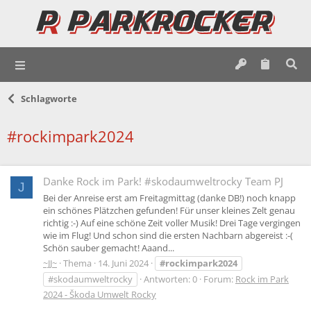
Schlagworte
#rockimpark2024
Danke Rock im Park! #skodaumweltrocky Team PJ
J
Bei der Anreise erst am Freitagmittag (danke DB!) noch knapp
ein schönes Plätzchen gefunden! Für unser kleines Zelt genau
richtig :-) Auf eine schöne Zeit voller Musik! Drei Tage vergingen
wie im Flug! Und schon sind die ersten Nachbarn abgereist :-(
Schön sauber gemacht! Aaand...
~JJ~
Thema
14. Juni 2024
#rockimpark2024
#skodaumweltrocky
Antworten: 0
Forum:
Rock im Park
2024 - Škoda Umwelt Rocky