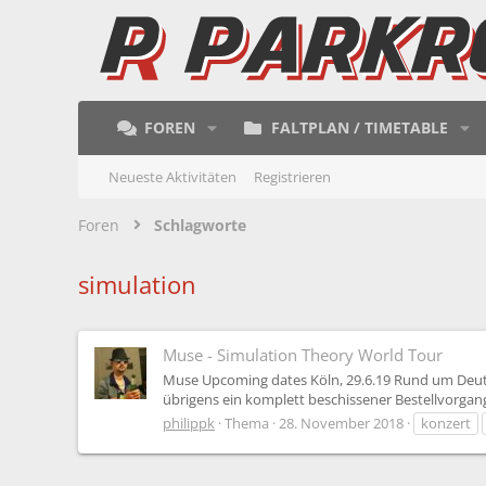
FOREN
FALTPLAN / TIMETABLE
Neueste Aktivitäten
Registrieren
Foren
Schlagworte
simulation
Muse - Simulation Theory World Tour
Muse Upcoming dates Köln, 29.6.19 Rund um Deutsc
übrigens ein komplett beschissener Bestellvorgang
philippk
Thema
28. November 2018
konzert