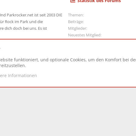
Statistik des Forums
nd Parkrocker.net ist seit 2003 DIE
Themen
ür Rock im Park und die
Beiträge
e dich doch bei uns. Es ist
Mitglieder
Neuestes Mitglied
e
ebsite funktioniert, und optionale Cookies, um den Komfort bei d
N
eitzustellen.
tere Informationen
d.
|
Style and add-ons by ThemeHouse