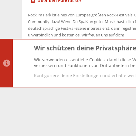
Über den Parkrocker
Rock im Park ist eines von Europas größten Rock-Festivals. U
Community dazu! Wenn Du Spaß an guter Musik hast, dich f
deutschsprachige Festival-Szene interessierst, dann registrier
unverbindlich und kostenlos. Wir freuen uns auf dich!
Wir schützen deine Privatsphär
Wir verwenden essentielle Cookies, damit diese W
Datenschutz-Einstellungen
PR Light
Deutsch [Du]
verbessern und Funktionen von Drittanbietern ber
Konfiguriere deine Einstellungen und erhalte wei
®
Community platform by XenForo
© 2010-2025 XenForo Lt