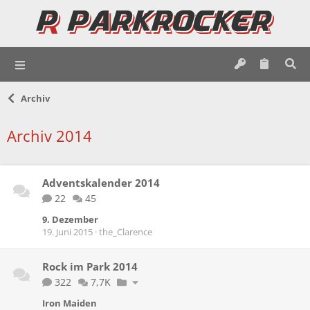
Archiv
Archiv 2014
Adventskalender 2014
22
45
9. Dezember
19. Juni 2015
the_Clarence
Rock im Park 2014
322
7,7K
Iron Maiden