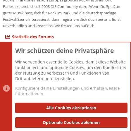
Rock im Park ist eines von Europas größten Rock-Festivals. Und
Parkrocker.net ist seit 2003 DIE Community dazu! Wenn Du Spaß an
guter Musik hast, dich für Rock im Park und die deutschsprachige
Festival-Szene interessierst, dann registriere dich doch bei uns. Es ist
unverbindlich und kostenlos. Wir freuen uns auf dich!
Statistik des Forums
Wir schützen deine Privatsphäre
Themen
22.121
Beiträge
825.692
Wir verwenden essentielle Cookies, damit diese Website
Mitglieder
12.427
funktioniert, und optionale Cookies, um den Komfort bei
Neuestes Mitglied
Berlin
der Nutzung zu verbessern und Funktionen von
Drittanbietern bereitzustellen.
Konfiguriere deine Einstellungen und erhalte weitere
Informationen
Datenschutz-Einstellungen
PR Light
Deutsch [Du]
Nutzungsbedingungen
Alle Cookies akzeptieren
Datenschutzerklärung
Impressum
®
Community platform by XenForo
Optionale Cookies ablehnen
© 2010-2025 XenForo Ltd.
|
Style
and add-ons by ThemeHouse