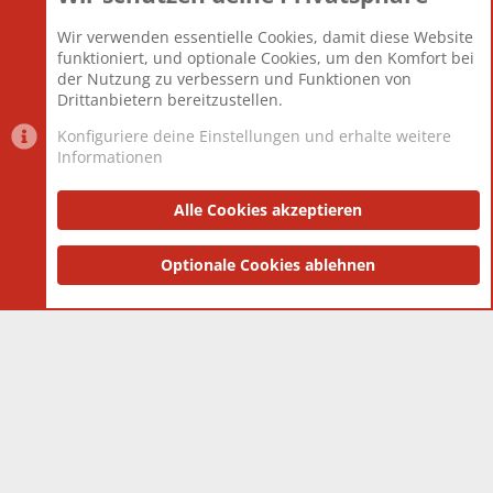
Beiträge
825.694
Wir verwenden essentielle Cookies, damit diese Website
Mitglieder
12.427
funktioniert, und optionale Cookies, um den Komfort bei
Neuestes Mitglied
Berlin
der Nutzung zu verbessern und Funktionen von
Drittanbietern bereitzustellen.
Konfiguriere deine Einstellungen und erhalte weitere
Informationen
Datenschutz-Einstellungen
PR Light
Deutsch [Du]
Nutzungsbedingungen
Alle Cookies akzeptieren
Datenschutzerklärung
Impressum
®
Community platform by XenForo
Optionale Cookies ablehnen
© 2010-2025 XenForo Ltd.
|
Style
and add-ons by ThemeHouse