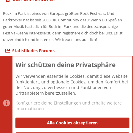
Rock im Park ist eines von Europas größten Rock-Festivals. Und
Parkrocker.net ist seit 2003 DIE Community dazu! Wenn Du Spaß an
guter Musik hast, dich für Rock im Park und die deutschsprachige
Festival-Szene interessierst, dann registriere dich doch bei uns. Es ist
unverbindlich und kostenlos. Wir freuen uns auf dich!
Statistik des Forums
Wir schützen deine Privatsphäre
Themen
22.121
Beiträge
825.690
Wir verwenden essentielle Cookies, damit diese Website
Mitglieder
12.427
funktioniert, und optionale Cookies, um den Komfort bei
Neuestes Mitglied
Berlin
der Nutzung zu verbessern und Funktionen von
Drittanbietern bereitzustellen.
Konfiguriere deine Einstellungen und erhalte weitere
Informationen
Datenschutz-Einstellungen
PR Light
Deutsch [Du]
Nutzungsbedingungen
Alle Cookies akzeptieren
Datenschutzerklärung
Impressum