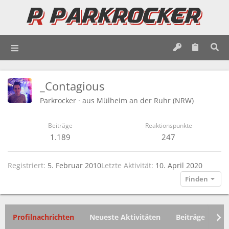
_Contagious
Parkrocker
·
aus
Mülheim an der Ruhr (NRW)
Beiträge
Reaktionspunkte
1.189
247
Registriert
5. Februar 2010
Letzte Aktivität
10. April 2020
Finden
Profilnachrichten
Neueste Aktivitäten
Beiträge
In