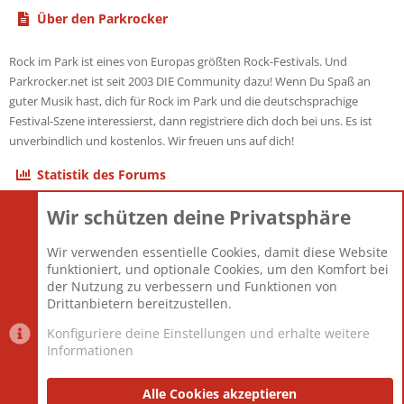
Über den Parkrocker
Rock im Park ist eines von Europas größten Rock-Festivals. Und
Parkrocker.net ist seit 2003 DIE Community dazu! Wenn Du Spaß an
guter Musik hast, dich für Rock im Park und die deutschsprachige
Festival-Szene interessierst, dann registriere dich doch bei uns. Es ist
unverbindlich und kostenlos. Wir freuen uns auf dich!
Statistik des Forums
Wir schützen deine Privatsphäre
Themen
22.121
Beiträge
825.694
Wir verwenden essentielle Cookies, damit diese Website
Mitglieder
12.427
funktioniert, und optionale Cookies, um den Komfort bei
Neuestes Mitglied
Berlin
der Nutzung zu verbessern und Funktionen von
Drittanbietern bereitzustellen.
Konfiguriere deine Einstellungen und erhalte weitere
Informationen
Datenschutz-Einstellungen
PR Light
Deutsch [Du]
Nutzungsbedingungen
Alle Cookies akzeptieren
Datenschutzerklärung
Impressum