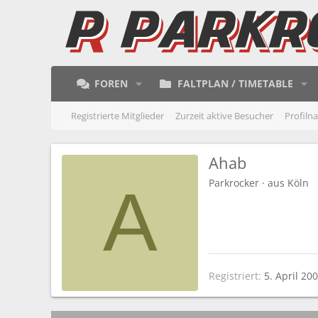
FOREN
FALTPLAN / TIMETABLE
Registrierte Mitglieder
Zurzeit aktive Besucher
Profiln
Ahab
Parkrocker
·
aus
Köln
A
Registriert
5. April 20