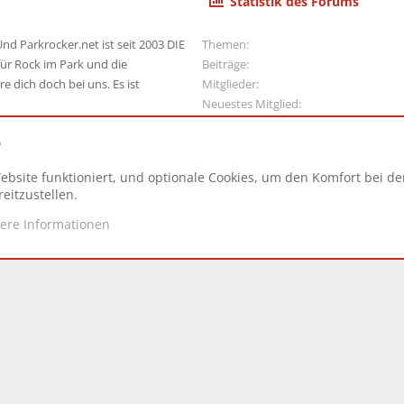
Statistik des Forums
nd Parkrocker.net ist seit 2003 DIE
Themen
ür Rock im Park und die
Beiträge
e dich doch bei uns. Es ist
Mitglieder
Neuestes Mitglied
e
ebsite funktioniert, und optionale Cookies, um den Komfort bei d
N
eitzustellen.
tere Informationen
d.
|
Style and add-ons by ThemeHouse