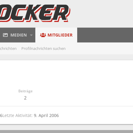
MEDIEN
MITGLIEDER
achrichten
Profilnachrichten suchen
Beiträge
2
06
Letzte Aktivität
9. April 2006