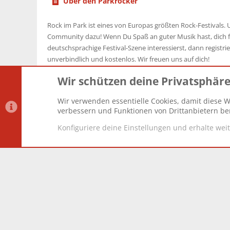
Über den Parkrocker
Rock im Park ist eines von Europas größten Rock-Festivals. U
Community dazu! Wenn Du Spaß an guter Musik hast, dich f
deutschsprachige Festival-Szene interessierst, dann registrier
unverbindlich und kostenlos. Wir freuen uns auf dich!
Wir schützen deine Privatsphär
Wir verwenden essentielle Cookies, damit diese W
Datenschutz-Einstellungen
PR Light
Deutsch [Du]
verbessern und Funktionen von Drittanbietern ber
Konfiguriere deine Einstellungen und erhalte wei
®
Community platform by XenForo
© 2010-2025 XenForo Lt