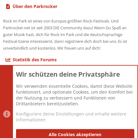
Über den Parkrocker
Rock im Park ist eines von Europas größten Rock-Festivals. Und
Parkrocker.net ist seit 2003 DIE Community dazu! Wenn Du Spaß an
guter Musik hast, dich für Rock im Park und die deutschsprachige
Festival-Szene interessierst, dann registriere dich doch bei uns. Es ist
unverbindlich und kostenlos. Wir freuen uns auf dich!
Statistik des Forums
Wir schützen deine Privatsphäre
Themen
22.120
Beiträge
825.661
Wir verwenden essentielle Cookies, damit diese Website
Mitglieder
12.425
funktioniert, und optionale Cookies, um den Komfort bei
Neuestes Mitglied
Toddster85
der Nutzung zu verbessern und Funktionen von
Drittanbietern bereitzustellen.
Konfiguriere deine Einstellungen und erhalte weitere
Informationen
Datenschutz-Einstellungen
PR Light
Deutsch [Du]
Nutzungsbedingungen
Alle Cookies akzeptieren
Datenschutzerklärung
Impressum