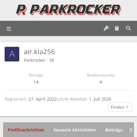
air.kla256
A
Parkrocker
·
38
Beiträge
Reaktionspunkte
14
4
Registriert
27. April 2022
Letzte Aktivität
1. Juli 2026
Finden
Profilnachrichten
Neueste Aktivitäten
Beiträge
In