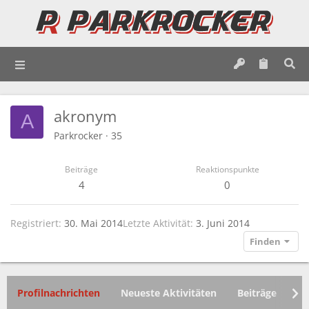
akronym
A
Parkrocker
·
35
Beiträge
Reaktionspunkte
4
0
Registriert
30. Mai 2014
Letzte Aktivität
3. Juni 2014
Finden
Profilnachrichten
Neueste Aktivitäten
Beiträge
In