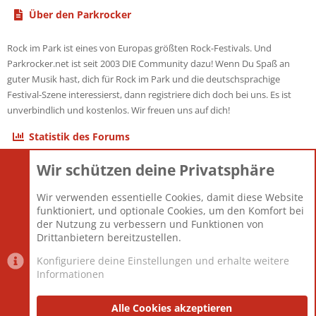
Über den Parkrocker
Rock im Park ist eines von Europas größten Rock-Festivals. Und
Parkrocker.net ist seit 2003 DIE Community dazu! Wenn Du Spaß an
guter Musik hast, dich für Rock im Park und die deutschsprachige
Festival-Szene interessierst, dann registriere dich doch bei uns. Es ist
unverbindlich und kostenlos. Wir freuen uns auf dich!
Statistik des Forums
Wir schützen deine Privatsphäre
Themen
22.121
Beiträge
825.689
Wir verwenden essentielle Cookies, damit diese Website
Mitglieder
12.427
funktioniert, und optionale Cookies, um den Komfort bei
Neuestes Mitglied
Berlin
der Nutzung zu verbessern und Funktionen von
Drittanbietern bereitzustellen.
Konfiguriere deine Einstellungen und erhalte weitere
Informationen
Datenschutz-Einstellungen
PR Light
Deutsch [Du]
Nutzungsbedingungen
Alle Cookies akzeptieren
Datenschutzerklärung
Impressum