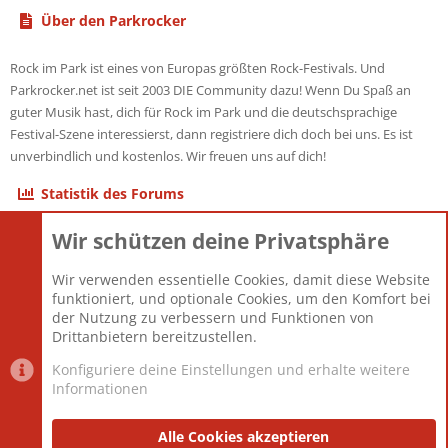
Über den Parkrocker
Rock im Park ist eines von Europas größten Rock-Festivals. Und
Parkrocker.net ist seit 2003 DIE Community dazu! Wenn Du Spaß an
guter Musik hast, dich für Rock im Park und die deutschsprachige
Festival-Szene interessierst, dann registriere dich doch bei uns. Es ist
unverbindlich und kostenlos. Wir freuen uns auf dich!
Statistik des Forums
Wir schützen deine Privatsphäre
Themen
22.121
Beiträge
825.690
Wir verwenden essentielle Cookies, damit diese Website
Mitglieder
12.427
funktioniert, und optionale Cookies, um den Komfort bei
Neuestes Mitglied
Berlin
der Nutzung zu verbessern und Funktionen von
Drittanbietern bereitzustellen.
Konfiguriere deine Einstellungen und erhalte weitere
Informationen
Datenschutz-Einstellungen
PR Light
Deutsch [Du]
Nutzungsbedingungen
Alle Cookies akzeptieren
Datenschutzerklärung
Impressum