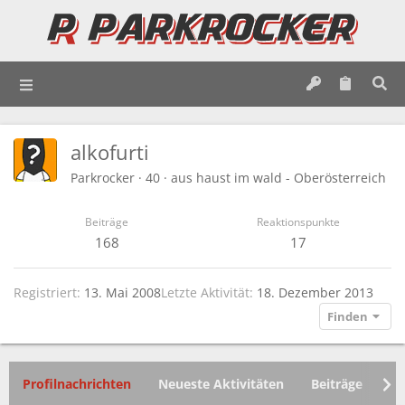
alkofurti
Parkrocker
·
40
·
aus
haust im wald - Oberösterreich
Beiträge
Reaktionspunkte
168
17
Registriert
13. Mai 2008
Letzte Aktivität
18. Dezember 2013
Finden
Profilnachrichten
Neueste Aktivitäten
Beiträge
In