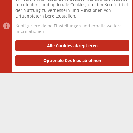
Mitglieder
12.427
funktioniert, und optionale Cookies, um den Komfort bei
Neuestes Mitglied
Berlin
der Nutzung zu verbessern und Funktionen von
Drittanbietern bereitzustellen.
Konfiguriere deine Einstellungen und erhalte weitere
Informationen
Datenschutz-Einstellungen
PR Light
Deutsch [Du]
Nutzungsbedingungen
Alle Cookies akzeptieren
Datenschutzerklärung
Impressum
®
Community platform by XenForo
Optionale Cookies ablehnen
© 2010-2025 XenForo Ltd.
|
Style
and add-ons by ThemeHouse