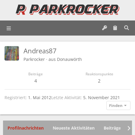
Andreas87
Parkrocker
·
aus
Donauwörth
Beiträge
Reaktionspunkte
4
2
Registriert
1. Mai 2012
Letzte Aktivität
5. November 2021
Finden
Profilnachrichten
Neueste Aktivitäten
Beiträge
In