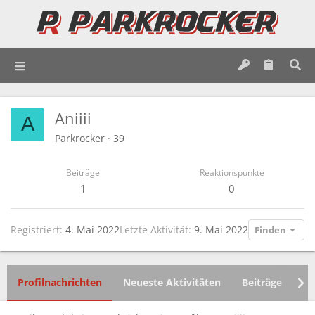
Aniiii
A
Parkrocker
·
39
Beiträge
Reaktionspunkte
1
0
Registriert
4. Mai 2022
Letzte Aktivität
9. Mai 2022
Finden
Profilnachrichten
Neueste Aktivitäten
Beiträge
In