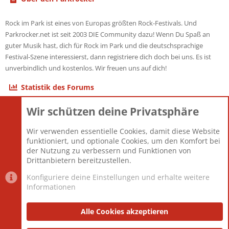
Rock im Park ist eines von Europas größten Rock-Festivals. Und
Parkrocker.net ist seit 2003 DIE Community dazu! Wenn Du Spaß an
guter Musik hast, dich für Rock im Park und die deutschsprachige
Festival-Szene interessierst, dann registriere dich doch bei uns. Es ist
unverbindlich und kostenlos. Wir freuen uns auf dich!
Statistik des Forums
Wir schützen deine Privatsphäre
Themen
22.121
Beiträge
825.675
Wir verwenden essentielle Cookies, damit diese Website
Mitglieder
12.425
funktioniert, und optionale Cookies, um den Komfort bei
Neuestes Mitglied
Toddster85
der Nutzung zu verbessern und Funktionen von
Drittanbietern bereitzustellen.
Konfiguriere deine Einstellungen und erhalte weitere
Informationen
Datenschutz-Einstellungen
PR Light
Deutsch [Du]
Nutzungsbedingungen
Alle Cookies akzeptieren
Datenschutzerklärung
Impressum