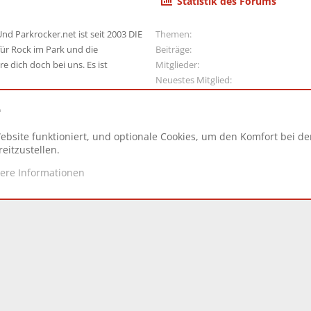
Statistik des Forums
nd Parkrocker.net ist seit 2003 DIE
Themen
ür Rock im Park und die
Beiträge
e dich doch bei uns. Es ist
Mitglieder
Neuestes Mitglied
e
ebsite funktioniert, und optionale Cookies, um den Komfort bei d
N
eitzustellen.
tere Informationen
d.
|
Style and add-ons by ThemeHouse