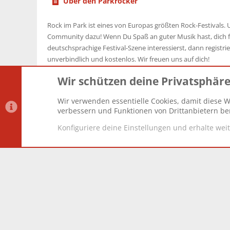
Über den Parkrocker
Rock im Park ist eines von Europas größten Rock-Festivals. U
Community dazu! Wenn Du Spaß an guter Musik hast, dich f
deutschsprachige Festival-Szene interessierst, dann registrier
unverbindlich und kostenlos. Wir freuen uns auf dich!
Wir schützen deine Privatsphär
Wir verwenden essentielle Cookies, damit diese W
Datenschutz-Einstellungen
PR Light
Deutsch [Du]
verbessern und Funktionen von Drittanbietern ber
Konfiguriere deine Einstellungen und erhalte wei
®
Community platform by XenForo
© 2010-2025 XenForo Lt