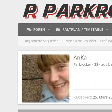
FOREN
FALTPLAN / TIMETABLE
Registrierte Mitglieder
Zurzeit aktive Besucher
Profiln
AnKa
Parkrocker
·
38
·
aus
be
Registriert
25. März 2