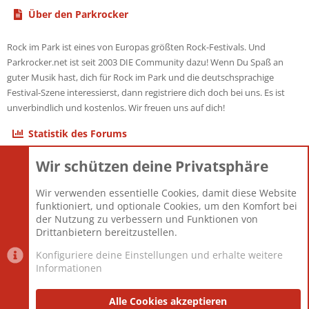
Über den Parkrocker
Rock im Park ist eines von Europas größten Rock-Festivals. Und
Parkrocker.net ist seit 2003 DIE Community dazu! Wenn Du Spaß an
guter Musik hast, dich für Rock im Park und die deutschsprachige
Festival-Szene interessierst, dann registriere dich doch bei uns. Es ist
unverbindlich und kostenlos. Wir freuen uns auf dich!
Statistik des Forums
Wir schützen deine Privatsphäre
Themen
22.121
Beiträge
825.692
Wir verwenden essentielle Cookies, damit diese Website
Mitglieder
12.427
funktioniert, und optionale Cookies, um den Komfort bei
Neuestes Mitglied
Berlin
der Nutzung zu verbessern und Funktionen von
Drittanbietern bereitzustellen.
Konfiguriere deine Einstellungen und erhalte weitere
Informationen
Datenschutz-Einstellungen
PR Light
Deutsch [Du]
Nutzungsbedingungen
Alle Cookies akzeptieren
Datenschutzerklärung
Impressum