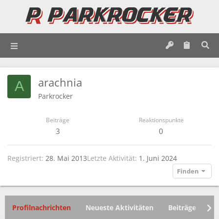
arachnia
A
Parkrocker
Beiträge
Reaktionspunkte
3
0
Registriert
28. Mai 2013
Letzte Aktivität
1. Juni 2024
Finden
Profilnachrichten
Neueste Aktivitäten
Beiträge
In