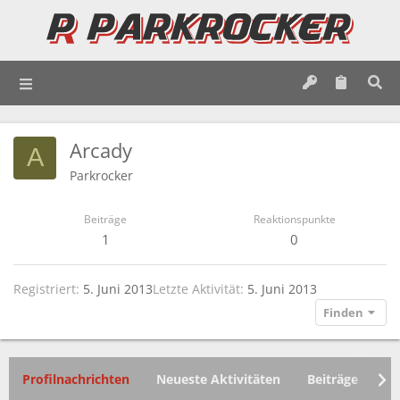
Arcady
A
Parkrocker
Beiträge
Reaktionspunkte
1
0
Registriert
5. Juni 2013
Letzte Aktivität
5. Juni 2013
Finden
Profilnachrichten
Neueste Aktivitäten
Beiträge
In