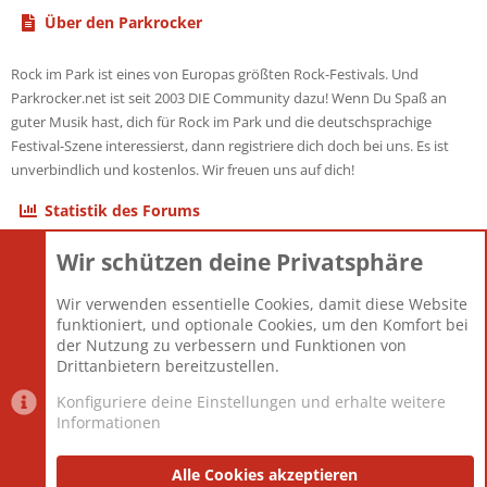
Über den Parkrocker
Rock im Park ist eines von Europas größten Rock-Festivals. Und
Parkrocker.net ist seit 2003 DIE Community dazu! Wenn Du Spaß an
guter Musik hast, dich für Rock im Park und die deutschsprachige
Festival-Szene interessierst, dann registriere dich doch bei uns. Es ist
unverbindlich und kostenlos. Wir freuen uns auf dich!
Statistik des Forums
Wir schützen deine Privatsphäre
Themen
22.120
Beiträge
825.660
Wir verwenden essentielle Cookies, damit diese Website
Mitglieder
12.425
funktioniert, und optionale Cookies, um den Komfort bei
Neuestes Mitglied
Toddster85
der Nutzung zu verbessern und Funktionen von
Drittanbietern bereitzustellen.
Konfiguriere deine Einstellungen und erhalte weitere
Informationen
Datenschutz-Einstellungen
PR Light
Deutsch [Du]
Nutzungsbedingungen
Alle Cookies akzeptieren
Datenschutzerklärung
Impressum