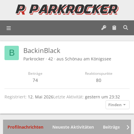
BackinBlack
B
Parkrocker
·
42
·
aus
Schönau am Königssee
Beiträge
Reaktionspunkte
74
80
Registriert
12. Mai 2026
Letzte Aktivität
gestern um 23:32
Finden
Profilnachrichten
Neueste Aktivitäten
Beiträge
In