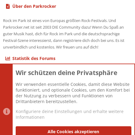
Über den Parkrocker
Rock im Park ist eines von Europas größten Rock-Festivals. Und
Parkrocker.net ist seit 2003 DIE Community dazu! Wenn Du Spaß an
guter Musik hast, dich für Rock im Park und die deutschsprachige
Festival-Szene interessierst, dann registriere dich doch bei uns. Es ist
unverbindlich und kostenlos. Wir freuen uns auf dich!
Statistik des Forums
Wir schützen deine Privatsphäre
Themen
22.121
Beiträge
825.676
Wir verwenden essentielle Cookies, damit diese Website
Mitglieder
12.426
funktioniert, und optionale Cookies, um den Komfort bei
Neuestes Mitglied
nabulamisika
der Nutzung zu verbessern und Funktionen von
Drittanbietern bereitzustellen.
Konfiguriere deine Einstellungen und erhalte weitere
Informationen
Datenschutz-Einstellungen
PR Light
Deutsch [Du]
Nutzungsbedingungen
Alle Cookies akzeptieren
Datenschutzerklärung
Impressum