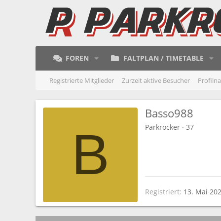
FOREN
FALTPLAN / TIMETABLE
Registrierte Mitglieder
Zurzeit aktive Besucher
Profiln
Basso988
Parkrocker
·
37
B
Registriert
13. Mai 20