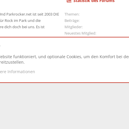
Statistik des Forums
nd Parkrocker.net ist seit 2003 DIE
Themen
ür Rock im Park und die
Beiträge
e dich doch bei uns. Es ist
Mitglieder
Neuestes Mitglied
e
ebsite funktioniert, und optionale Cookies, um den Komfort bei d
N
eitzustellen.
tere Informationen
d.
|
Style and add-ons by ThemeHouse