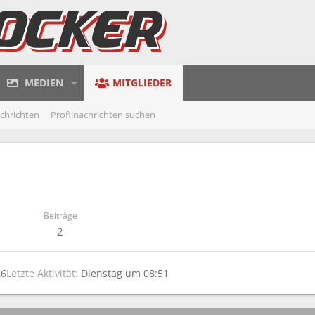
MEDIEN
MITGLIEDER
achrichten
Profilnachrichten suchen
Beiträge
2
26
Letzte Aktivität
Dienstag um 08:51