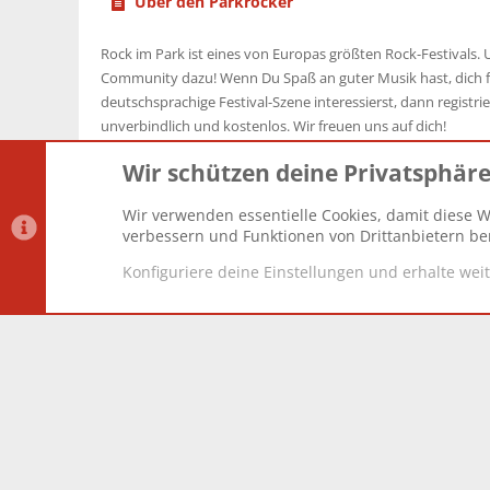
Über den Parkrocker
Rock im Park ist eines von Europas größten Rock-Festivals. U
Community dazu! Wenn Du Spaß an guter Musik hast, dich f
deutschsprachige Festival-Szene interessierst, dann registrier
unverbindlich und kostenlos. Wir freuen uns auf dich!
Wir schützen deine Privatsphär
Wir verwenden essentielle Cookies, damit diese W
Datenschutz-Einstellungen
PR Light
Deutsch [Du]
verbessern und Funktionen von Drittanbietern ber
Konfiguriere deine Einstellungen und erhalte wei
®
Community platform by XenForo
© 2010-2025 XenForo Lt