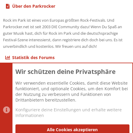
Über den Parkrocker
Rock im Park ist eines von Europas größten Rock-Festivals. Und
Parkrocker.net ist seit 2003 DIE Community dazu! Wenn Du Spaß an
guter Musik hast, dich für Rock im Park und die deutschsprachige
Festival-Szene interessierst, dann registriere dich doch bei uns. Es ist
unverbindlich und kostenlos. Wir freuen uns auf dich!
Statistik des Forums
Wir schützen deine Privatsphäre
Themen
22.121
Beiträge
825.694
Wir verwenden essentielle Cookies, damit diese Website
Mitglieder
12.427
funktioniert, und optionale Cookies, um den Komfort bei
Neuestes Mitglied
Berlin
der Nutzung zu verbessern und Funktionen von
Drittanbietern bereitzustellen.
Konfiguriere deine Einstellungen und erhalte weitere
Informationen
Datenschutz-Einstellungen
PR Light
Deutsch [Du]
Nutzungsbedingungen
Alle Cookies akzeptieren
Datenschutzerklärung
Impressum