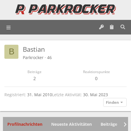
Bastian
B
Parkrocker
·
46
Beiträge
Reaktionspunkte
2
0
Registriert
31. Mai 2010
Letzte Aktivität
30. Mai 2023
Finden
Profilnachrichten
Neueste Aktivitäten
Beiträge
In