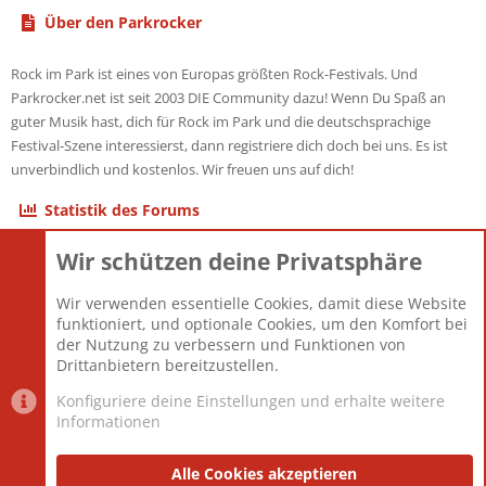
Über den Parkrocker
Rock im Park ist eines von Europas größten Rock-Festivals. Und
Parkrocker.net ist seit 2003 DIE Community dazu! Wenn Du Spaß an
guter Musik hast, dich für Rock im Park und die deutschsprachige
Festival-Szene interessierst, dann registriere dich doch bei uns. Es ist
unverbindlich und kostenlos. Wir freuen uns auf dich!
Statistik des Forums
Wir schützen deine Privatsphäre
Themen
22.121
Beiträge
825.675
Wir verwenden essentielle Cookies, damit diese Website
Mitglieder
12.425
funktioniert, und optionale Cookies, um den Komfort bei
Neuestes Mitglied
Toddster85
der Nutzung zu verbessern und Funktionen von
Drittanbietern bereitzustellen.
Konfiguriere deine Einstellungen und erhalte weitere
Informationen
Datenschutz-Einstellungen
PR Light
Deutsch [Du]
Nutzungsbedingungen
Alle Cookies akzeptieren
Datenschutzerklärung
Impressum