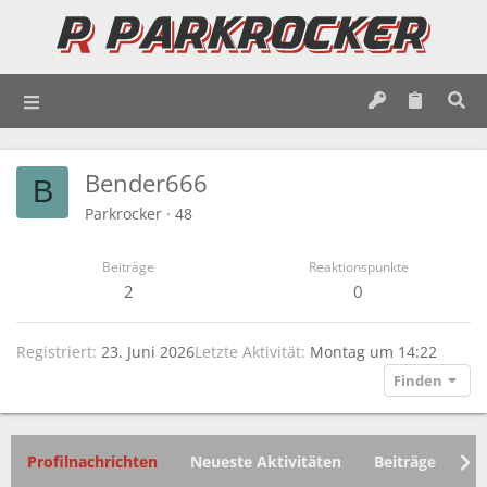
Bender666
B
Parkrocker
·
48
Beiträge
Reaktionspunkte
2
0
Registriert
23. Juni 2026
Letzte Aktivität
Montag um 14:22
Finden
Profilnachrichten
Neueste Aktivitäten
Beiträge
In