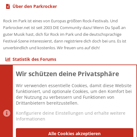
Über den Parkrocker
Rock im Park ist eines von Europas größten Rock-Festivals. Und
Parkrocker.net ist seit 2003 DIE Community dazu! Wenn Du Spaß an
guter Musik hast, dich für Rock im Park und die deutschsprachige
Festival-Szene interessierst, dann registriere dich doch bei uns. Es ist
unverbindlich und kostenlos. Wir freuen uns auf dich!
Statistik des Forums
Wir schützen deine Privatsphäre
Themen
22.121
Beiträge
825.675
Wir verwenden essentielle Cookies, damit diese Website
Mitglieder
12.425
funktioniert, und optionale Cookies, um den Komfort bei
Neuestes Mitglied
Toddster85
der Nutzung zu verbessern und Funktionen von
Drittanbietern bereitzustellen.
Konfiguriere deine Einstellungen und erhalte weitere
Informationen
Datenschutz-Einstellungen
PR Light
Deutsch [Du]
Nutzungsbedingungen
Alle Cookies akzeptieren
Datenschutzerklärung
Impressum