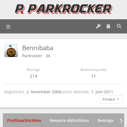
Bennibaba
Parkrocker
·
36
Beiträge
Reaktionspunkte
214
11
Registriert
2. November 2006
Letzte Aktivität
7. Juni 2011
Finden
Profilnachrichten
Neueste Aktivitäten
Beiträge
In