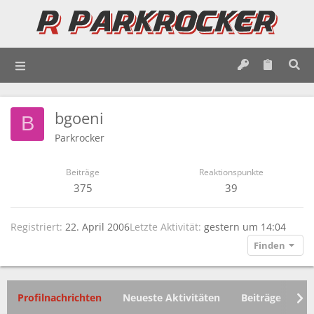
bgoeni
B
Parkrocker
Beiträge
Reaktionspunkte
375
39
Registriert
22. April 2006
Letzte Aktivität
gestern um 14:04
Finden
Profilnachrichten
Neueste Aktivitäten
Beiträge
In