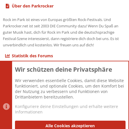
Über den Parkrocker
Rock im Park ist eines von Europas größten Rock-Festivals. Und
Parkrocker.net ist seit 2003 DIE Community dazu! Wenn Du Spaß an
guter Musik hast, dich für Rock im Park und die deutschsprachige
Festival-Szene interessierst, dann registriere dich doch bei uns. Es ist
unverbindlich und kostenlos. Wir freuen uns auf dich!
Statistik des Forums
Wir schützen deine Privatsphäre
Themen
22.121
Beiträge
825.681
Wir verwenden essentielle Cookies, damit diese Website
Mitglieder
12.427
funktioniert, und optionale Cookies, um den Komfort bei
Neuestes Mitglied
Berlin
der Nutzung zu verbessern und Funktionen von
Drittanbietern bereitzustellen.
Konfiguriere deine Einstellungen und erhalte weitere
Informationen
Datenschutz-Einstellungen
PR Light
Deutsch [Du]
Nutzungsbedingungen
Alle Cookies akzeptieren
Datenschutzerklärung
Impressum