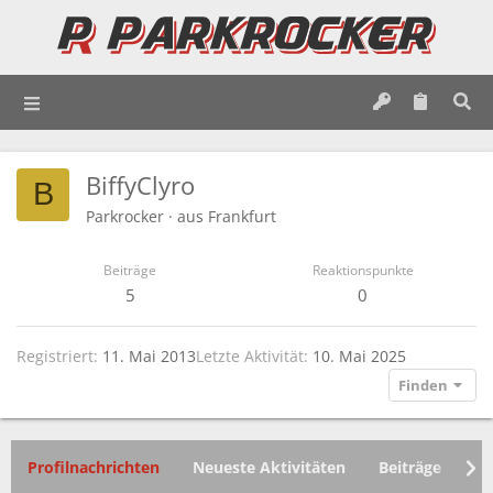
BiffyClyro
B
Parkrocker
·
aus
Frankfurt
Beiträge
Reaktionspunkte
5
0
Registriert
11. Mai 2013
Letzte Aktivität
10. Mai 2025
Finden
Profilnachrichten
Neueste Aktivitäten
Beiträge
In