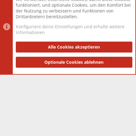
Mitglieder
12.427
funktioniert, und optionale Cookies, um den Komfort bei
Neuestes Mitglied
Berlin
der Nutzung zu verbessern und Funktionen von
Drittanbietern bereitzustellen.
Konfiguriere deine Einstellungen und erhalte weitere
Informationen
Datenschutz-Einstellungen
PR Light
Deutsch [Du]
Nutzungsbedingungen
Alle Cookies akzeptieren
Datenschutzerklärung
Impressum
®
Community platform by XenForo
Optionale Cookies ablehnen
© 2010-2025 XenForo Ltd.
|
Style
and add-ons by ThemeHouse