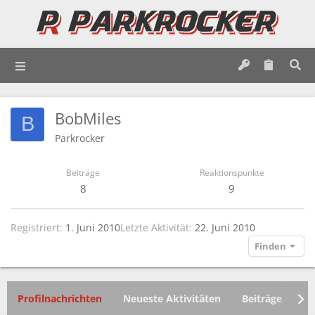
BobMiles
B
Parkrocker
Beiträge
Reaktionspunkte
8
9
Registriert
1. Juni 2010
Letzte Aktivität
22. Juni 2010
Finden
Profilnachrichten
Neueste Aktivitäten
Beiträge
In