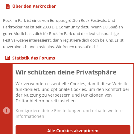
Über den Parkrocker
Rock im Park ist eines von Europas größten Rock-Festivals. Und
Parkrocker.net ist seit 2003 DIE Community dazu! Wenn Du Spaß an
guter Musik hast, dich für Rock im Park und die deutschsprachige
Festival-Szene interessierst, dann registriere dich doch bei uns. Es ist
unverbindlich und kostenlos. Wir freuen uns auf dich!
Statistik des Forums
Wir schützen deine Privatsphäre
Themen
22.121
Beiträge
825.694
Wir verwenden essentielle Cookies, damit diese Website
Mitglieder
12.427
funktioniert, und optionale Cookies, um den Komfort bei
Neuestes Mitglied
Berlin
der Nutzung zu verbessern und Funktionen von
Drittanbietern bereitzustellen.
Konfiguriere deine Einstellungen und erhalte weitere
Informationen
Datenschutz-Einstellungen
PR Light
Deutsch [Du]
Nutzungsbedingungen
Alle Cookies akzeptieren
Datenschutzerklärung
Impressum