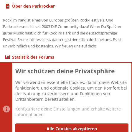
Über den Parkrocker
Rock im Park ist eines von Europas größten Rock-Festivals. Und
Parkrocker.net ist seit 2003 DIE Community dazu! Wenn Du Spaß an
guter Musik hast, dich für Rock im Park und die deutschsprachige
Festival-Szene interessierst, dann registriere dich doch bei uns. Es ist
unverbindlich und kostenlos. Wir freuen uns auf dich!
Statistik des Forums
Wir schützen deine Privatsphäre
Themen
22.121
Beiträge
825.678
Wir verwenden essentielle Cookies, damit diese Website
Mitglieder
12.426
funktioniert, und optionale Cookies, um den Komfort bei
Neuestes Mitglied
nabulamisika
der Nutzung zu verbessern und Funktionen von
Drittanbietern bereitzustellen.
Konfiguriere deine Einstellungen und erhalte weitere
Informationen
Datenschutz-Einstellungen
PR Light
Deutsch [Du]
Nutzungsbedingungen
Alle Cookies akzeptieren
Datenschutzerklärung
Impressum