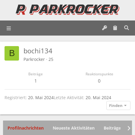
bochi134
B
Parkrocker
·
25
Beiträge
Reaktionspunkte
1
0
Registriert
20. Mai 2024
Letzte Aktivität
20. Mai 2024
Finden
Profilnachrichten
Neueste Aktivitäten
Beiträge
In