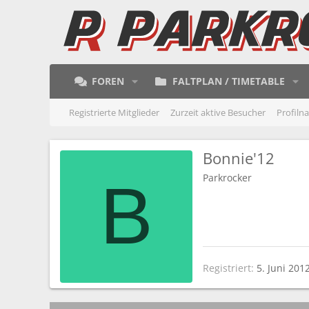
FOREN
FALTPLAN / TIMETABLE
Registrierte Mitglieder
Zurzeit aktive Besucher
Profiln
Bonnie'12
Parkrocker
B
Registriert
5. Juni 201