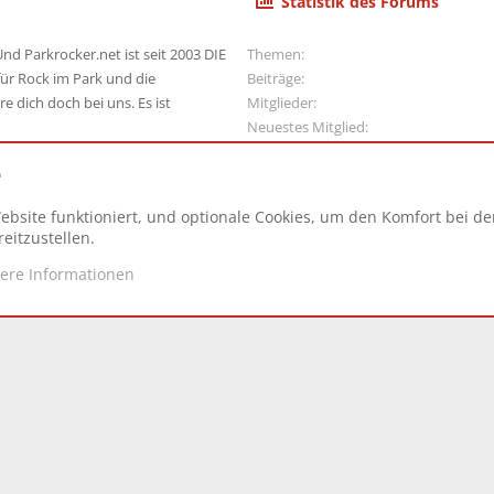
Statistik des Forums
nd Parkrocker.net ist seit 2003 DIE
Themen
ür Rock im Park und die
Beiträge
e dich doch bei uns. Es ist
Mitglieder
Neuestes Mitglied
e
ebsite funktioniert, und optionale Cookies, um den Komfort bei d
N
eitzustellen.
tere Informationen
d.
|
Style and add-ons by ThemeHouse