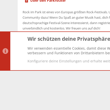
Über den Parkrocker
Rock im Park ist eines von Europas größten Rock-Festivals. U
Community dazu! Wenn Du Spaß an guter Musik hast, dich f
deutschsprachige Festival-Szene interessierst, dann registrier
unverbindlich und kostenlos. Wir freuen uns auf dich!
Wir schützen deine Privatsphär
Wir verwenden essentielle Cookies, damit diese W
Datenschutz-Einstellungen
PR Light
Deutsch [Du]
verbessern und Funktionen von Drittanbietern ber
Konfiguriere deine Einstellungen und erhalte wei
®
Community platform by XenForo
© 2010-2025 XenForo Lt