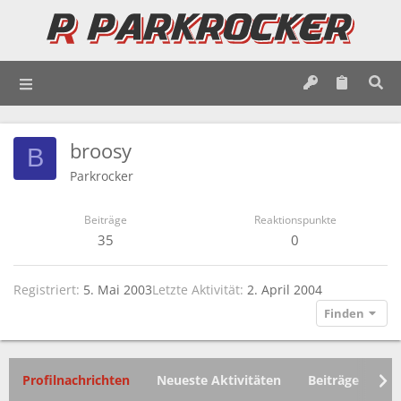
broosy
B
Parkrocker
Beiträge
Reaktionspunkte
35
0
Registriert
5. Mai 2003
Letzte Aktivität
2. April 2004
Finden
Profilnachrichten
Neueste Aktivitäten
Beiträge
In