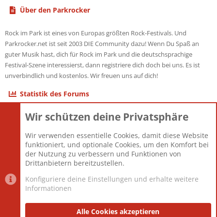
Über den Parkrocker
Rock im Park ist eines von Europas größten Rock-Festivals. Und
Parkrocker.net ist seit 2003 DIE Community dazu! Wenn Du Spaß an
guter Musik hast, dich für Rock im Park und die deutschsprachige
Festival-Szene interessierst, dann registriere dich doch bei uns. Es ist
unverbindlich und kostenlos. Wir freuen uns auf dich!
Statistik des Forums
Wir schützen deine Privatsphäre
Themen
22.121
Beiträge
825.694
Wir verwenden essentielle Cookies, damit diese Website
Mitglieder
12.427
funktioniert, und optionale Cookies, um den Komfort bei
Neuestes Mitglied
Berlin
der Nutzung zu verbessern und Funktionen von
Drittanbietern bereitzustellen.
Konfiguriere deine Einstellungen und erhalte weitere
Informationen
Datenschutz-Einstellungen
PR Light
Deutsch [Du]
Nutzungsbedingungen
Alle Cookies akzeptieren
Datenschutzerklärung
Impressum